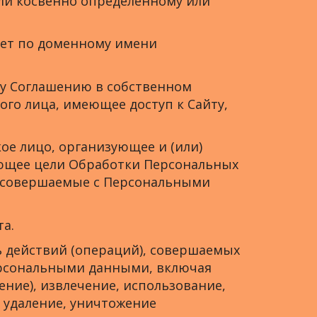
или косвенно определенному или
рнет по доменному имени
му Соглашению в собственном
го лица, имеющее доступ к Сайту,
кое лицо, организующее и (или)
яющее цели Обработки Персональных
, совершаемые с Персональными
та.
ть действий (операций), совершаемых
персональными данными, включая
ение), извлечение, использование,
, удаление, уничтожение