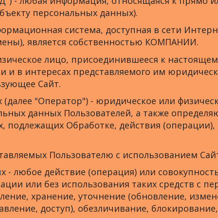
"ПД") - любая информация, относящаяся к прямо 
бъекту персональных данных).
нформационная система, доступная в сети Инте
омены), является собственностью КОМПАНИИ.
 физическое лицо, присоединившееся к настояще
 и в интересах представляемого им юридическо
ьзующее Сайт.
 (далее "Оператор") - юридическое или физичес
ьных данных Пользователей, а также определ
х, подлежащих Обработке, действия (операции)
доставляемых Пользователю с использованием Сай
ых - любое действие (операция) или совокупнос
зации или без использования таких средств с 
ление, хранение, уточнение (обновление, измен
авление, доступ), обезличивание, блокирование