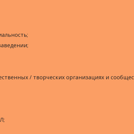
иальность;
заведении;
ественных / творческих организациях и сообщес
Л;