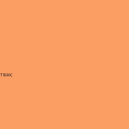
твах;